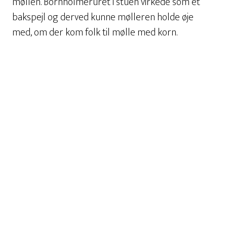
møllen. Bornholmeruret i stuen virkede som et
bakspejl og derved kunne mølleren holde øje
med, om der kom folk til mølle med korn.