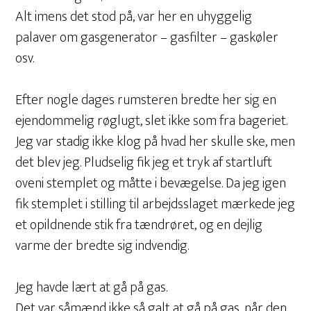
Alt imens det stod på, var her en uhyggelig
palaver om gasgenerator – gasfilter – gaskøler
osv.
Efter nogle dages rumsteren bredte her sig en
ejendommelig røglugt, slet ikke som fra bageriet.
Jeg var stadig ikke klog på hvad her skulle ske, men
det blev jeg. Pludselig fik jeg et tryk af startluft
oveni stemplet og måtte i bevægelse. Da jeg igen
fik stemplet i stilling til arbejdsslaget mærkede jeg
et opildnende stik fra tændrøret, og en dejlig
varme der bredte sig indvendig.
Jeg havde lært at gå på gas.
Det var såmænd ikke så galt at gå på gas, når den