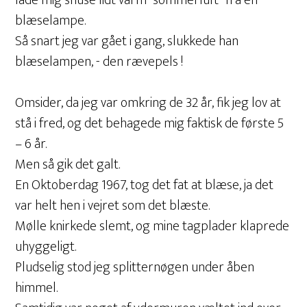
lade mig snuse lidt varm ”sommerluft” fra en
blæselampe.
Så snart jeg var gået i gang, slukkede han
blæselampen, - den rævepels !
Omsider, da jeg var omkring de 32 år, fik jeg lov at
stå i fred, og det behagede mig faktisk de første 5
– 6 år.
Men så gik det galt.
En Oktoberdag 1967, tog det fat at blæse, ja det
var helt hen i vejret som det blæste.
Mølle knirkede slemt, og mine tagplader klaprede
uhyggeligt.
Pludselig stod jeg splitternøgen under åben
himmel.